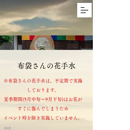
布袋さんの花手水
※​布袋さんの花手水は、不定期で実施
しております。
夏季期間(5月中旬～9月下旬)はお花が
すぐに傷んでしまうため
イベント時を除き​実施していません。