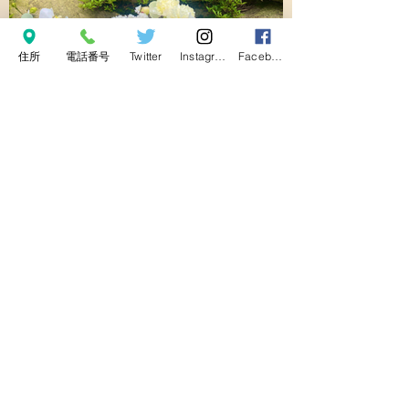
住所
電話番号
Twitter
Instagram
Facebook
亀老山 高龍寺
〒794-2114 愛媛県今治市吉海町名2916-2
TEL：0897-84-2129
​FAX：0897-84-4495
​MAIL：info.koryuji★gmail.com ★は@に書き換えて
ください
Copyright (c) Koryuji All rights
reserved.
背景写真提供：亀老山から望む来島海
峡大橋 © 今治地方観光協会
クリエイ
ティブ・コモンズ・ライセンス（表示
4.0 国際）