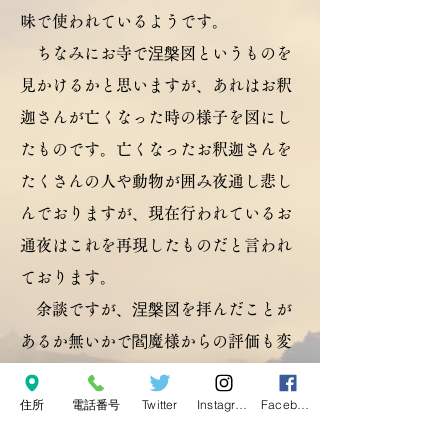
味で使われているようです。
ちなみにお寺で涅槃図というものを
見かけるかと思いますが、あれはお釈
迦さんが亡くなった時の様子を図にし
たものです。
亡くなったお釈迦さんを
たくさんの人や動物が囲み夜通し悲し
んでおりますが、現在行われているお
通夜はこれを再現したものだと言われ
ております。
余談ですが、涅槃図を拝んだことが
あるか無いかで閻魔様からの評価も変
わるそうです。
住所
電話番号
Twitter
Instagram
Facebook
高龍寺の涅槃図は元禄14年
（1701）、戸田徹西の作である。高