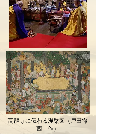
高龍寺に伝わる涅槃図（戸田徹
西 作）